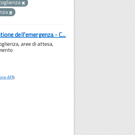
coglienza
enza
tione dell'emergenza - C...
lienza, aree di attesa,
amento
one API
).