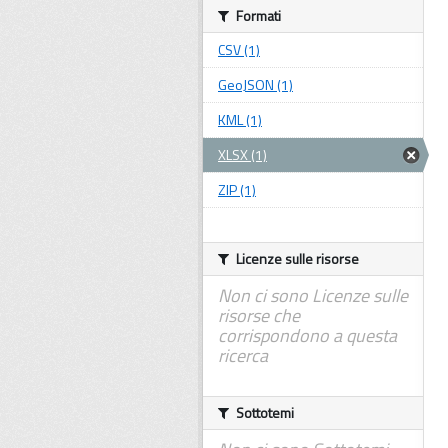
Formati
CSV (1)
GeoJSON (1)
KML (1)
XLSX (1)
ZIP (1)
Licenze sulle risorse
Non ci sono Licenze sulle
risorse che
corrispondono a questa
ricerca
Sottotemi