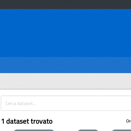
1 dataset trovato
Or