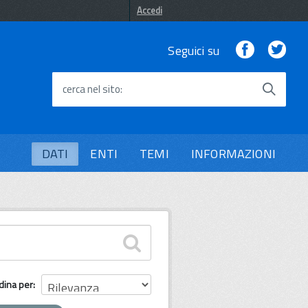
Accedi
Facebook
Twi
Seguici su
cerca nel sito
DATI
ENTI
TEMI
INFORMAZIONI
dina per