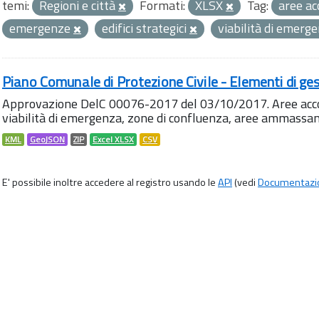
temi:
Regioni e città
Formati:
XLSX
Tag:
aree ac
emergenze
edifici strategici
viabilità di emerg
Piano Comunale di Protezione Civile - Elementi di ges
Approvazione DelC 00076-2017 del 03/10/2017. Aree accog
viabilità di emergenza, zone di confluenza, aree ammass
KML
GeoJSON
ZIP
Excel XLSX
CSV
E' possibile inoltre accedere al registro usando le
API
(vedi
Documentazi