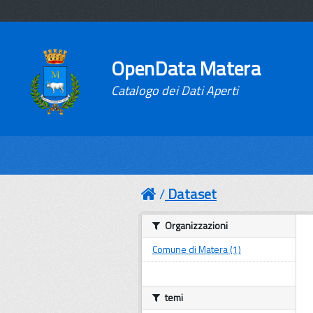
OpenData Matera
Catalogo dei Dati Aperti
Dataset
Organizzazioni
Comune di Matera (1)
temi