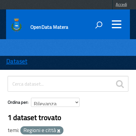
Accedi
OpenData Matera
DATI
ENTI
Dataset
TEMI
INFORMAZIONI
Ordina per
1 dataset trovato
temi:
Regioni e città