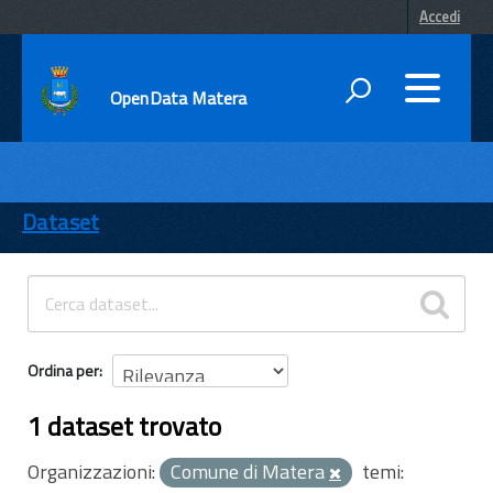
Accedi
OpenData Matera
DATI
ENTI
Dataset
TEMI
INFORMAZIONI
Ordina per
1 dataset trovato
Organizzazioni:
Comune di Matera
temi: