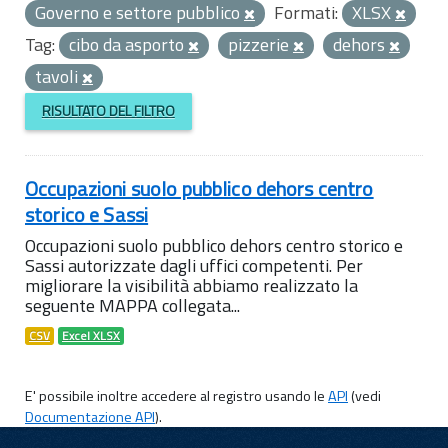
Governo e settore pubblico
Formati:
XLSX
Tag:
cibo da asporto
pizzerie
dehors
tavoli
RISULTATO DEL FILTRO
Occupazioni suolo pubblico dehors centro
storico e Sassi
Occupazioni suolo pubblico dehors centro storico e
Sassi autorizzate dagli uffici competenti. Per
migliorare la visibilità abbiamo realizzato la
seguente MAPPA collegata...
CSV
Excel XLSX
E' possibile inoltre accedere al registro usando le
API
(vedi
Documentazione API
).