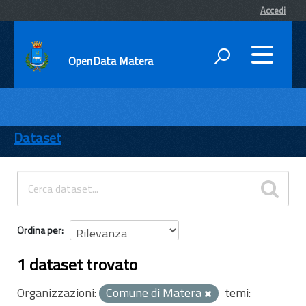
Accedi
OpenData Matera
DATI
ENTI
Dataset
TEMI
INFORMAZIONI
Ordina per
1 dataset trovato
Organizzazioni:
Comune di Matera
temi: