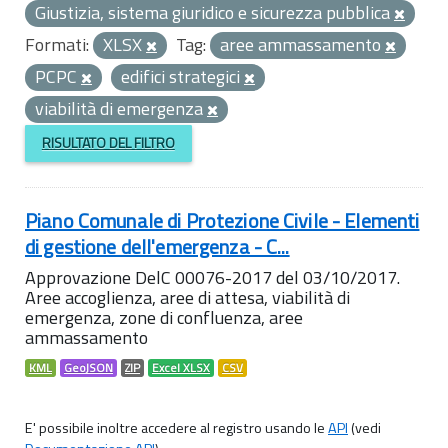
Giustizia, sistema giuridico e sicurezza pubblica
Formati:
XLSX
Tag:
aree ammassamento
PCPC
edifici strategici
viabilità di emergenza
RISULTATO DEL FILTRO
Piano Comunale di Protezione Civile - Elementi
di gestione dell'emergenza - C...
Approvazione DelC 00076-2017 del 03/10/2017.
Aree accoglienza, aree di attesa, viabilità di
emergenza, zone di confluenza, aree
ammassamento
KML
GeoJSON
ZIP
Excel XLSX
CSV
E' possibile inoltre accedere al registro usando le
API
(vedi