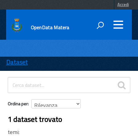
Accedi
OpenData Matera
DATI
ENTI
Dataset
TEMI
INFORMAZIONI
Ordina per
1 dataset trovato
temi: