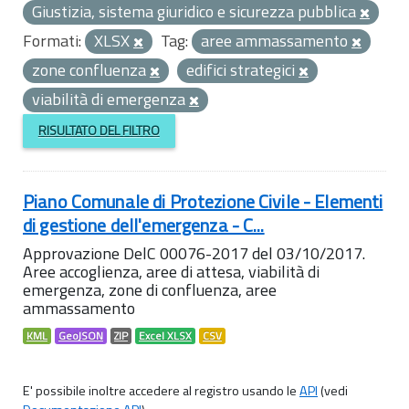
Giustizia, sistema giuridico e sicurezza pubblica
Formati:
XLSX
Tag:
aree ammassamento
zone confluenza
edifici strategici
viabilità di emergenza
RISULTATO DEL FILTRO
Piano Comunale di Protezione Civile - Elementi
di gestione dell'emergenza - C...
Approvazione DelC 00076-2017 del 03/10/2017.
Aree accoglienza, aree di attesa, viabilità di
emergenza, zone di confluenza, aree
ammassamento
KML
GeoJSON
ZIP
Excel XLSX
CSV
E' possibile inoltre accedere al registro usando le
API
(vedi