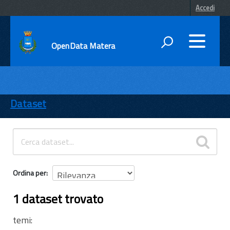
Accedi
OpenData Matera
DATI
ENTI
Dataset
TEMI
INFORMAZIONI
Ordina per
1 dataset trovato
temi: