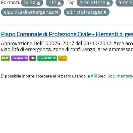
Formati:
XLSX
ZIP
Tag:
aree attesa
aree a
viabilità di emergenza
edifici strategici
Piano Comunale di Protezione Civile - Elementi di ges
Approvazione DelC 00076-2017 del 03/10/2017. Aree accog
viabilità di emergenza, zone di confluenza, aree ammass
KML
GeoJSON
ZIP
Excel XLSX
CSV
E' possibile inoltre accedere al registro usando le
API
(vedi
Documentazi