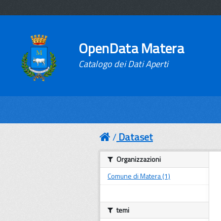
OpenData Matera
Catalogo dei Dati Aperti
Dataset
Organizzazioni
Comune di Matera (1)
temi