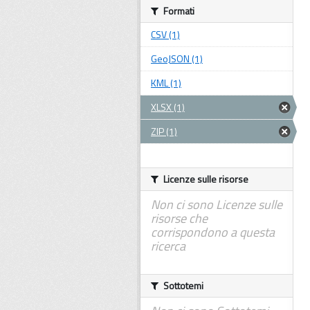
Formati
CSV (1)
GeoJSON (1)
KML (1)
XLSX (1)
ZIP (1)
Licenze sulle risorse
Non ci sono Licenze sulle
risorse che
corrispondono a questa
ricerca
Sottotemi