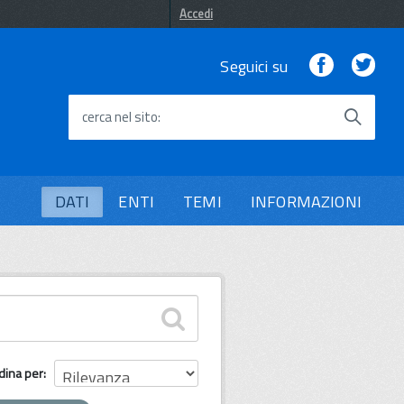
Accedi
Facebook
Twi
Seguici su
cerca nel sito
DATI
ENTI
TEMI
INFORMAZIONI
dina per