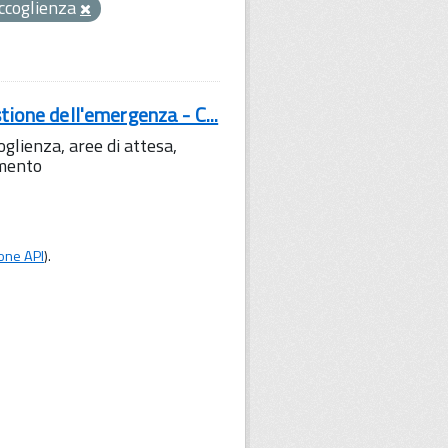
ccoglienza
tione dell'emergenza - C...
lienza, aree di attesa,
amento
one API
).