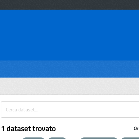
1 dataset trovato
Or