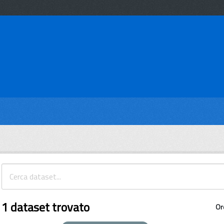
1 dataset trovato
Or