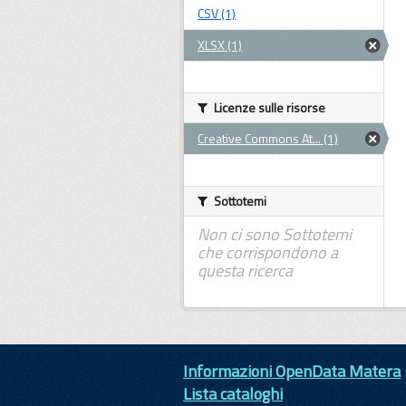
CSV (1)
XLSX (1)
Licenze sulle risorse
Creative Commons At... (1)
Sottotemi
Non ci sono Sottotemi
che corrispondono a
questa ricerca
Informazioni OpenData Matera
Lista cataloghi