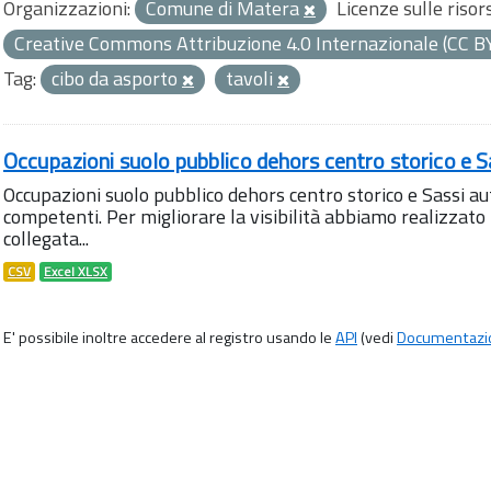
Organizzazioni:
Comune di Matera
Licenze sulle risor
Creative Commons Attribuzione 4.0 Internazionale (CC B
Tag:
cibo da asporto
tavoli
Occupazioni suolo pubblico dehors centro storico e S
Occupazioni suolo pubblico dehors centro storico e Sassi aut
competenti. Per migliorare la visibilità abbiamo realizza
collegata...
CSV
Excel XLSX
E' possibile inoltre accedere al registro usando le
API
(vedi
Documentazi