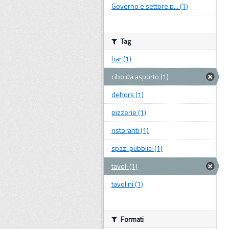
Governo e settore p... (1)
Tag
bar (1)
cibo da asporto (1)
dehors (1)
pizzerie (1)
ristoranti (1)
spazi pubblici (1)
tavoli (1)
tavolini (1)
Formati