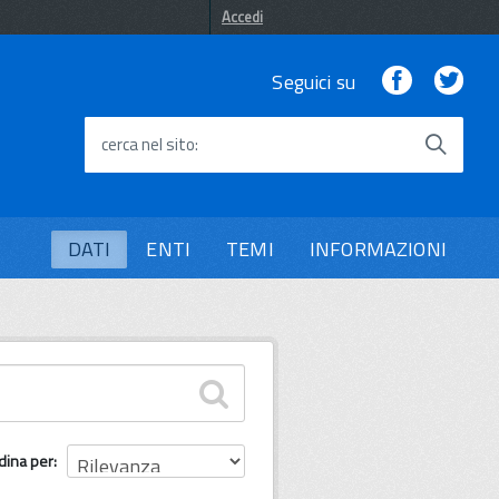
Accedi
Facebook
Twi
Seguici su
cerca nel sito
DATI
ENTI
TEMI
INFORMAZIONI
dina per