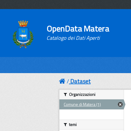
OpenData Matera
Catalogo dei Dati Aperti
Dataset
Organizzazioni
Comune di Matera (1)
temi