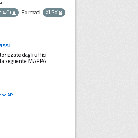
se:
Y 4.0)
Formati:
XLSX
assi
orizzate dagli uffici
to la seguente MAPPA
one API
).