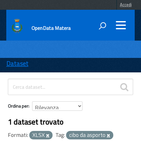
Accedi
OpenData Matera
DATI
ENTI
Dataset
TEMI
INFORMAZIONI
Ordina per
1 dataset trovato
Formati:
XLSX
Tag:
cibo da asporto