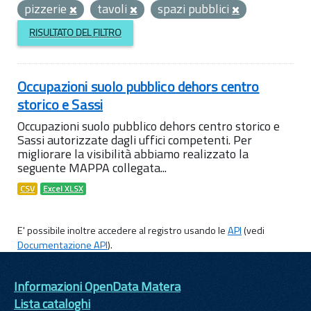
pizzerie
tavoli
spazi pubblici
RISULTATO DEL FILTRO
Occupazioni suolo pubblico dehors centro
storico e Sassi
Occupazioni suolo pubblico dehors centro storico e
Sassi autorizzate dagli uffici competenti. Per
migliorare la visibilità abbiamo realizzato la
seguente MAPPA collegata...
CSV
Excel XLSX
E' possibile inoltre accedere al registro usando le
API
(vedi
Documentazione API
).
Informazioni OpenData Matera
Lista cataloghi