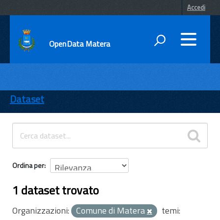
Accedi
OpenData Matera
DATI
ENTI
Dataset
TEMI
INFORMAZIONI
Ordina per
1 dataset trovato
Organizzazioni:
Comune di Matera
temi: