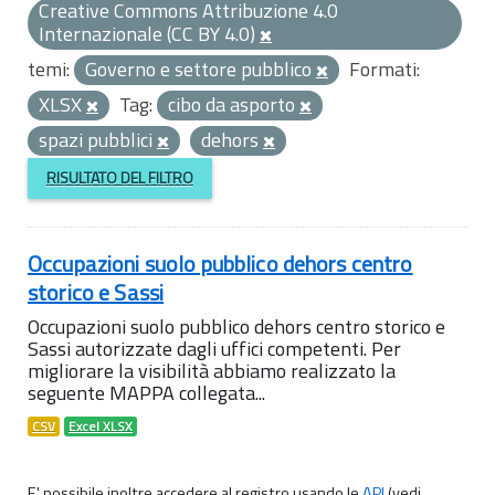
Creative Commons Attribuzione 4.0
Internazionale (CC BY 4.0)
temi:
Governo e settore pubblico
Formati:
XLSX
Tag:
cibo da asporto
spazi pubblici
dehors
RISULTATO DEL FILTRO
Occupazioni suolo pubblico dehors centro
storico e Sassi
Occupazioni suolo pubblico dehors centro storico e
Sassi autorizzate dagli uffici competenti. Per
migliorare la visibilità abbiamo realizzato la
seguente MAPPA collegata...
CSV
Excel XLSX
E' possibile inoltre accedere al registro usando le
API
(vedi