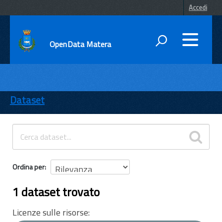
Accedi
OpenData Matera
DATI
ENTI
Dataset
TEMI
INFORMAZIONI
Ordina per
1 dataset trovato
Licenze sulle risorse: