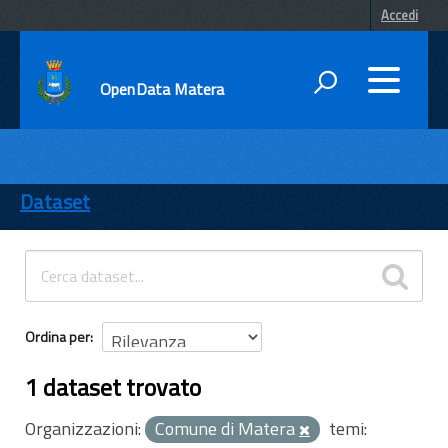
Accedi
OpenData Matera
DATI
ENTI
Dataset
TEMI
INFORMAZIONI
Ordina per
1 dataset trovato
Organizzazioni:
Comune di Matera
temi: