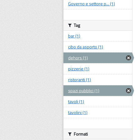
Governo e settore p... (1)
Tag
bar (1)
cibo da asporto (1)
dehors (1)
pizzerie (1)
ristoranti (1)
spazi pubblici (1)
tavoli (1)
tavolini (1)
Formati