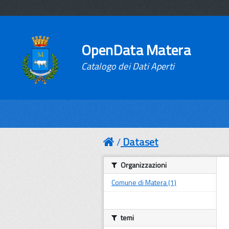
OpenData Matera
Catalogo dei Dati Aperti
Dataset
Organizzazioni
Comune di Matera (1)
temi