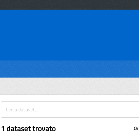
1 dataset trovato
Or