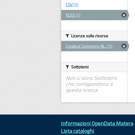
CSV (1)
XLSX (1)
Licenze sulle risorse
Creative Commons At... (1)
Sottotemi
Non ci sono Sottotemi
che corrispondono a
questa ricerca
Informazioni OpenData Matera
Lista cataloghi