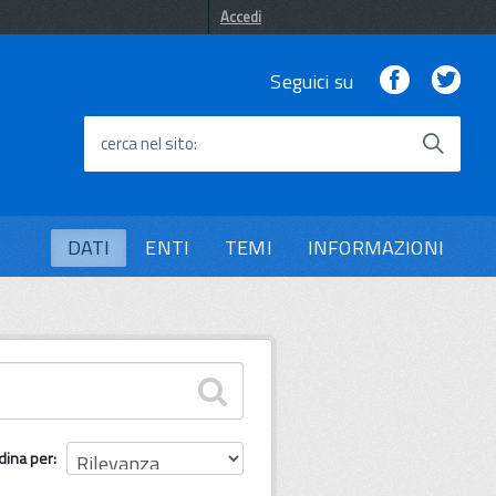
Accedi
Facebook
Twi
Seguici su
cerca nel sito
DATI
ENTI
TEMI
INFORMAZIONI
dina per