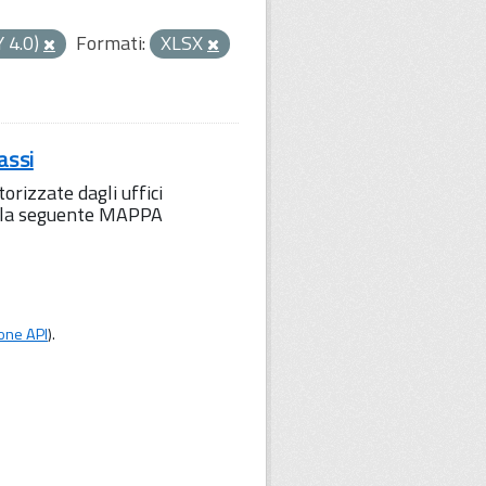
Y 4.0)
Formati:
XLSX
assi
orizzate dagli uffici
to la seguente MAPPA
one API
).