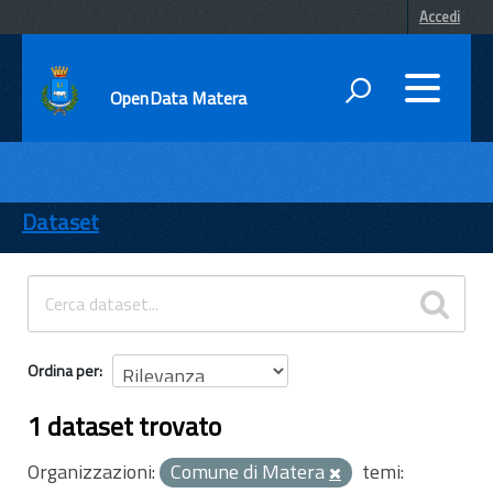
Accedi
OpenData Matera
DATI
ENTI
Dataset
TEMI
INFORMAZIONI
Ordina per
1 dataset trovato
Organizzazioni:
Comune di Matera
temi: