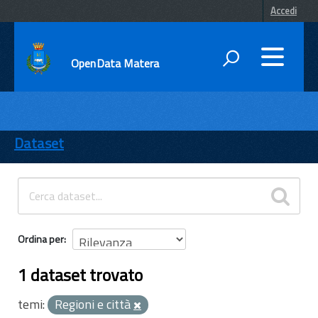
Accedi
OpenData Matera
DATI
ENTI
Dataset
TEMI
INFORMAZIONI
Ordina per
1 dataset trovato
temi:
Regioni e città