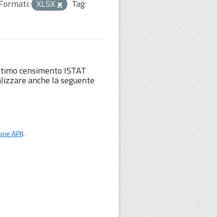
Formati:
XLSX
Tag:
'ultimo censimento ISTAT
lizzare anche la seguente
one API
).