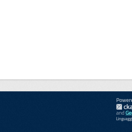
Power
and
Ge
Linguagg