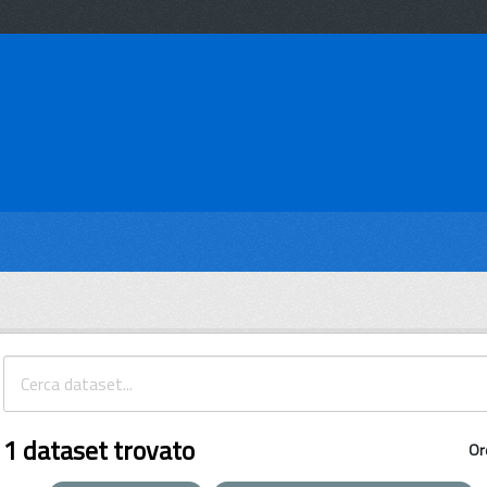
1 dataset trovato
Or