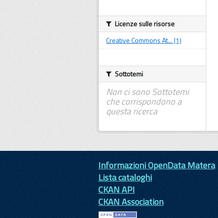
Licenze sulle risorse
Creative Commons At... (1)
Sottotemi
Non ci sono Sottotemi
che corrispondono a
questa ricerca
Informazioni OpenData Matera
Lista cataloghi
CKAN API
CKAN Association