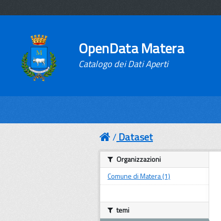
OpenData Matera
Catalogo dei Dati Aperti
Dataset
Organizzazioni
Comune di Matera (1)
temi