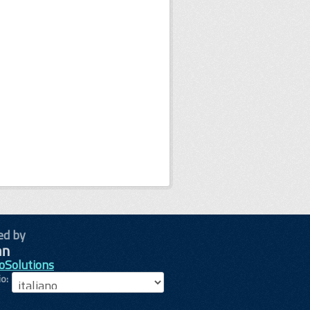
ed by
oSolutions
io