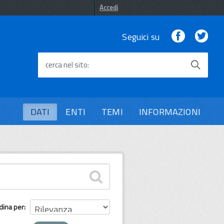
Accedi
Facebook
Twi
Seguici su
cerca nel sito
DATI
ENTI
TEMI
INFORMAZIONI
dina per