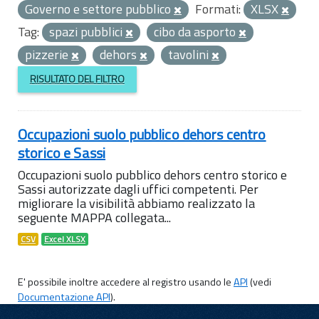
Governo e settore pubblico
Formati:
XLSX
Tag:
spazi pubblici
cibo da asporto
pizzerie
dehors
tavolini
RISULTATO DEL FILTRO
Occupazioni suolo pubblico dehors centro
storico e Sassi
Occupazioni suolo pubblico dehors centro storico e
Sassi autorizzate dagli uffici competenti. Per
migliorare la visibilità abbiamo realizzato la
seguente MAPPA collegata...
CSV
Excel XLSX
E' possibile inoltre accedere al registro usando le
API
(vedi
Documentazione API
).