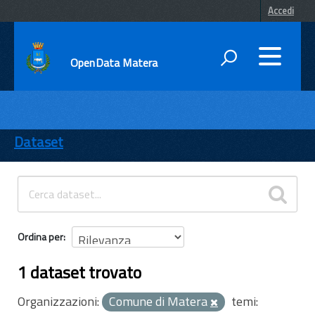
Accedi
OpenData Matera
DATI
ENTI
Dataset
TEMI
INFORMAZIONI
Ordina per
1 dataset trovato
Organizzazioni:
Comune di Matera
temi: