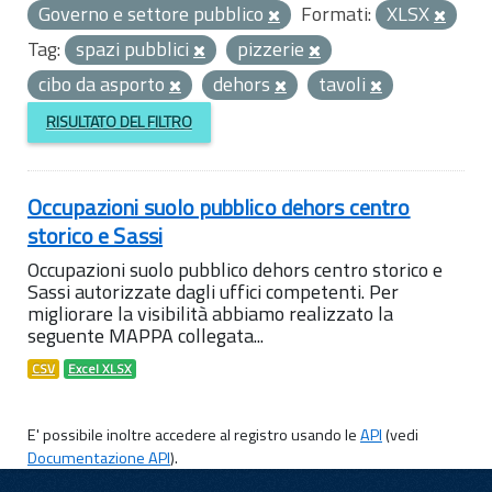
Governo e settore pubblico
Formati:
XLSX
Tag:
spazi pubblici
pizzerie
cibo da asporto
dehors
tavoli
RISULTATO DEL FILTRO
Occupazioni suolo pubblico dehors centro
storico e Sassi
Occupazioni suolo pubblico dehors centro storico e
Sassi autorizzate dagli uffici competenti. Per
migliorare la visibilità abbiamo realizzato la
seguente MAPPA collegata...
CSV
Excel XLSX
E' possibile inoltre accedere al registro usando le
API
(vedi
Documentazione API
).