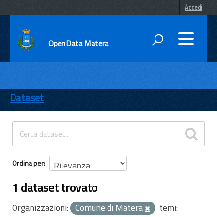
Accedi
OpenData Matera
DATI
ENTI
Dataset
TEMI
INFORMAZIONI
Ordina per
1 dataset trovato
Organizzazioni:
Comune di Matera
temi: