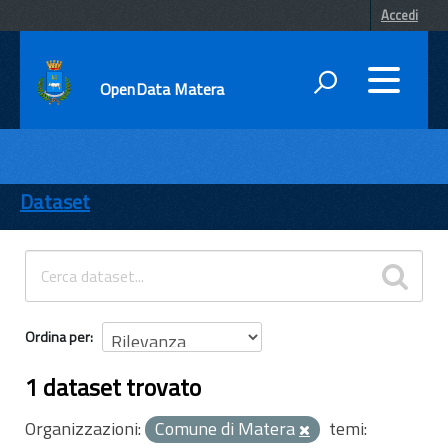
Accedi
OpenData Matera
DATI
ENTI
Dataset
TEMI
INFORMAZIONI
Ordina per
1 dataset trovato
Organizzazioni:
Comune di Matera
temi: