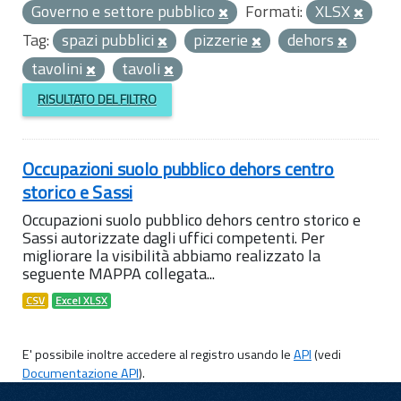
Governo e settore pubblico
Formati:
XLSX
Tag:
spazi pubblici
pizzerie
dehors
tavolini
tavoli
RISULTATO DEL FILTRO
Occupazioni suolo pubblico dehors centro
storico e Sassi
Occupazioni suolo pubblico dehors centro storico e
Sassi autorizzate dagli uffici competenti. Per
migliorare la visibilità abbiamo realizzato la
seguente MAPPA collegata...
CSV
Excel XLSX
E' possibile inoltre accedere al registro usando le
API
(vedi
Documentazione API
).