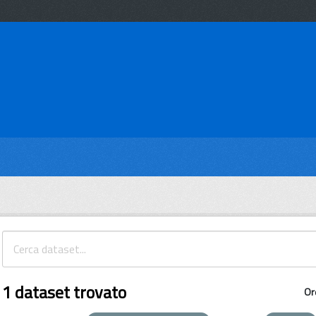
1 dataset trovato
Or