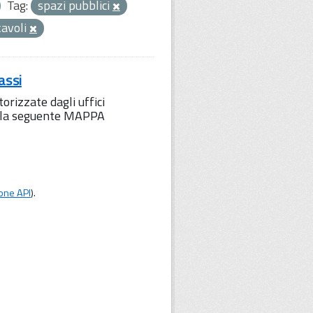
Tag:
spazi pubblici
tavoli
assi
orizzate dagli uffici
to la seguente MAPPA
one API
).