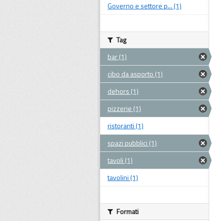
Governo e settore p... (1)
Tag
bar (1)
cibo da asporto (1)
dehors (1)
pizzerie (1)
ristoranti (1)
spazi pubblici (1)
tavoli (1)
tavolini (1)
Formati