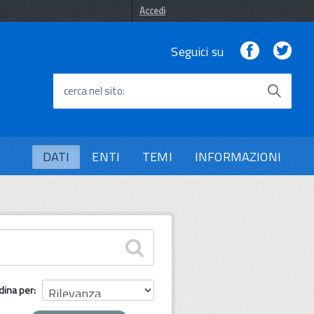
Accedi
Facebook
Twi
Seguici su
cerca nel sito
DATI
ENTI
TEMI
INFORMAZIONI
dina per