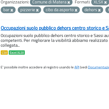
Organizzazioni:
Comune di Matera
Formati:
XLSX
bar
pizzerie
cibo da asporto
dehors
Occupazioni suolo pubblico dehors centro storico e S
Occupazioni suolo pubblico dehors centro storico e Sassi aut
competenti. Per migliorare la visibilità abbiamo realizza
collegata...
CSV
Excel XLSX
E' possibile inoltre accedere al registro usando le
API
(vedi
Documentazi