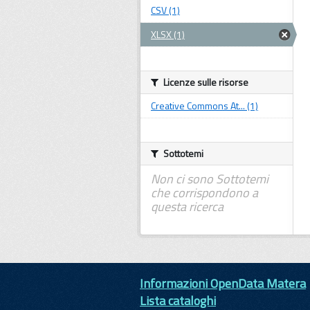
CSV (1)
XLSX (1)
Licenze sulle risorse
Creative Commons At... (1)
Sottotemi
Non ci sono Sottotemi
che corrispondono a
questa ricerca
Informazioni OpenData Matera
Lista cataloghi