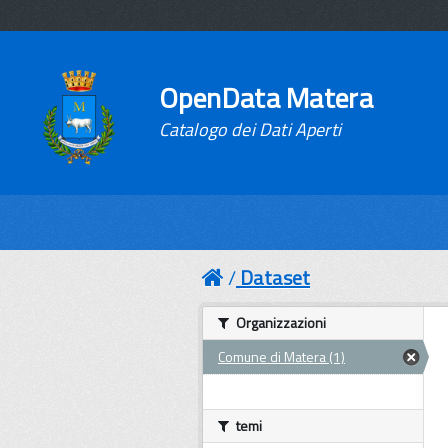
OpenData Matera
Catalogo dei Dati Aperti
Dataset
Organizzazioni
Comune di Matera (1)
temi