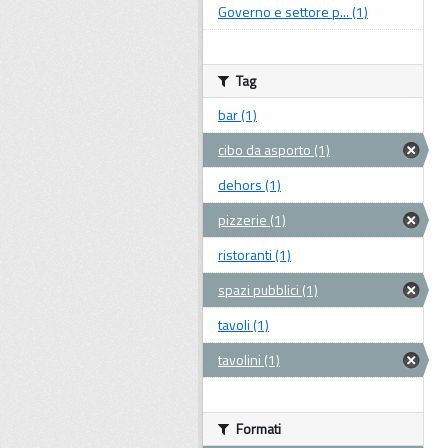
Governo e settore p... (1)
Tag
bar (1)
cibo da asporto (1)
dehors (1)
pizzerie (1)
ristoranti (1)
spazi pubblici (1)
tavoli (1)
tavolini (1)
Formati