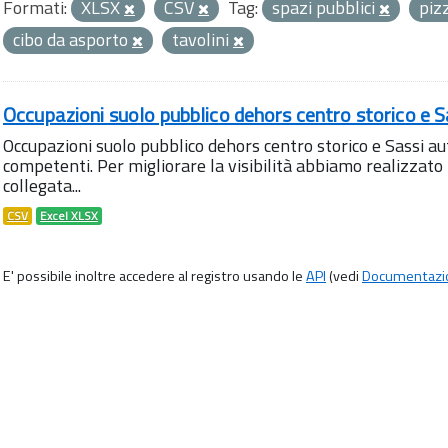
Formati:
XLSX
CSV
Tag:
spazi pubblici
piz
cibo da asporto
tavolini
Occupazioni suolo pubblico dehors centro storico e S
Occupazioni suolo pubblico dehors centro storico e Sassi aut
competenti. Per migliorare la visibilità abbiamo realizza
collegata...
CSV
Excel XLSX
E' possibile inoltre accedere al registro usando le
API
(vedi
Documentazi