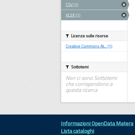
CSV (1)
XLSX (1)
Licenze sulle risorse
Creative Commons At... (1)
Sottotemi
Non ci sono Sottotemi
che corrispondono a
questa ricerca
Informazioni OpenData Matera
Lista cataloghi