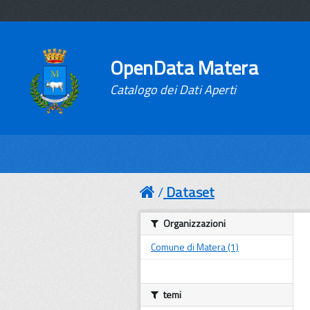
OpenData Matera
Catalogo dei Dati Aperti
Dataset
Organizzazioni
Comune di Matera (1)
temi