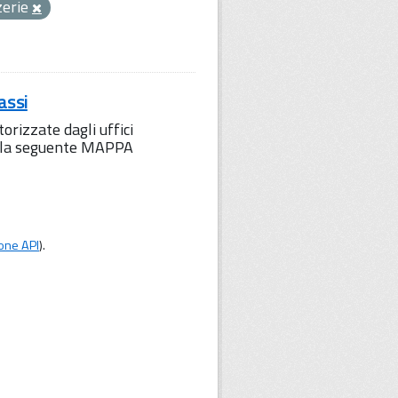
zerie
assi
orizzate dagli uffici
to la seguente MAPPA
one API
).