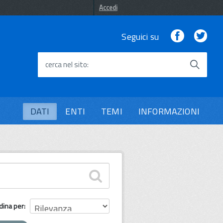
Accedi
Facebook
Twi
Seguici su
cerca nel sito
DATI
ENTI
TEMI
INFORMAZIONI
dina per