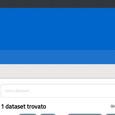
1 dataset trovato
Or