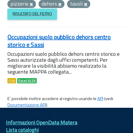
pizzerie
dehors
tavoli
RISULTATO DEL FILTRO
Occupazioni suolo pubblico dehors centro
storico e Sassi
Occupazioni suolo pubblico dehors centro storico e
Sassi autorizzate dagli uffici competenti. Per
migliorare la visibilità abbiamo realizzato la
seguente MAPPA collegata...
CSV
Excel XLSX
E' possibile inoltre accedere al registro usando le
API
(vedi
Documentazione API
).
Informazioni OpenData Matera
Lista cataloghi