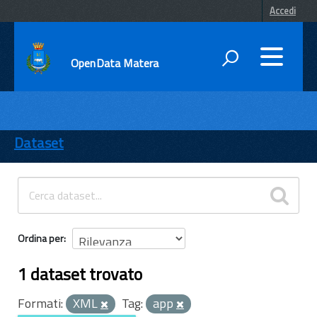
Accedi
OpenData Matera
DATI
ENTI
Dataset
TEMI
INFORMAZIONI
Ordina per
1 dataset trovato
Formati:
XML
Tag:
app