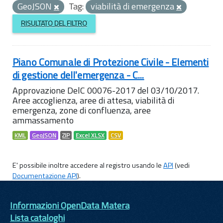
GeoJSON
Tag:
viabilità di emergenza
RISULTATO DEL FILTRO
Piano Comunale di Protezione Civile - Elementi
di gestione dell'emergenza - C...
Approvazione DelC 00076-2017 del 03/10/2017.
Aree accoglienza, aree di attesa, viabilità di
emergenza, zone di confluenza, aree
ammassamento
KML
GeoJSON
ZIP
Excel XLSX
CSV
E' possibile inoltre accedere al registro usando le
API
(vedi
Documentazione API
).
Informazioni OpenData Matera
Lista cataloghi