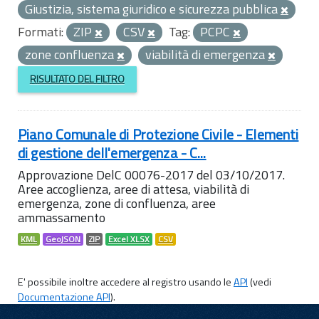
Giustizia, sistema giuridico e sicurezza pubblica
Formati:
ZIP
CSV
Tag:
PCPC
zone confluenza
viabilità di emergenza
RISULTATO DEL FILTRO
Piano Comunale di Protezione Civile - Elementi
di gestione dell'emergenza - C...
Approvazione DelC 00076-2017 del 03/10/2017.
Aree accoglienza, aree di attesa, viabilità di
emergenza, zone di confluenza, aree
ammassamento
KML
GeoJSON
ZIP
Excel XLSX
CSV
E' possibile inoltre accedere al registro usando le
API
(vedi
Documentazione API
).