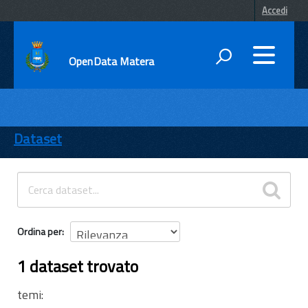
Accedi
OpenData Matera
DATI
ENTI
Dataset
TEMI
INFORMAZIONI
Ordina per
1 dataset trovato
temi: