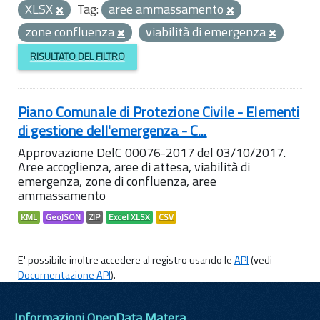
XLSX
Tag:
aree ammassamento
zone confluenza
viabilità di emergenza
RISULTATO DEL FILTRO
Piano Comunale di Protezione Civile - Elementi
di gestione dell'emergenza - C...
Approvazione DelC 00076-2017 del 03/10/2017.
Aree accoglienza, aree di attesa, viabilità di
emergenza, zone di confluenza, aree
ammassamento
KML
GeoJSON
ZIP
Excel XLSX
CSV
E' possibile inoltre accedere al registro usando le
API
(vedi
Documentazione API
).
Informazioni OpenData Matera