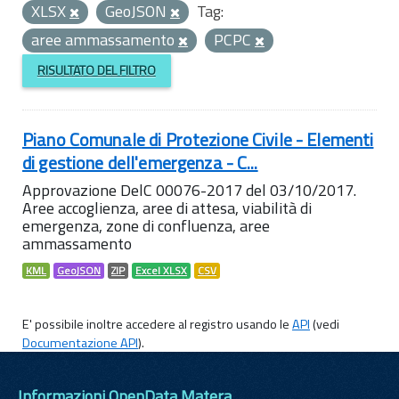
XLSX
GeoJSON
Tag:
aree ammassamento
PCPC
RISULTATO DEL FILTRO
Piano Comunale di Protezione Civile - Elementi
di gestione dell'emergenza - C...
Approvazione DelC 00076-2017 del 03/10/2017.
Aree accoglienza, aree di attesa, viabilità di
emergenza, zone di confluenza, aree
ammassamento
KML
GeoJSON
ZIP
Excel XLSX
CSV
E' possibile inoltre accedere al registro usando le
API
(vedi
Documentazione API
).
Informazioni OpenData Matera