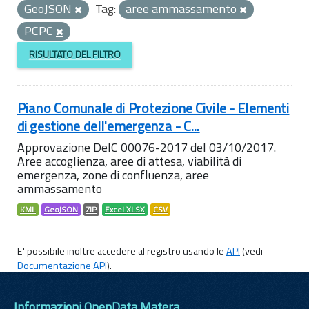
GeoJSON
Tag:
aree ammassamento
PCPC
RISULTATO DEL FILTRO
Piano Comunale di Protezione Civile - Elementi
di gestione dell'emergenza - C...
Approvazione DelC 00076-2017 del 03/10/2017.
Aree accoglienza, aree di attesa, viabilità di
emergenza, zone di confluenza, aree
ammassamento
KML
GeoJSON
ZIP
Excel XLSX
CSV
E' possibile inoltre accedere al registro usando le
API
(vedi
Documentazione API
).
Informazioni OpenData Matera