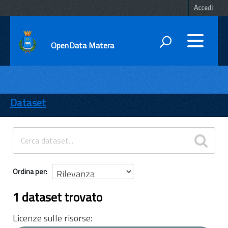
Accedi
OpenData Matera
DATI
ENTI
Dataset
TEMI
INFORMAZIONI
Ordina per
1 dataset trovato
Licenze sulle risorse: