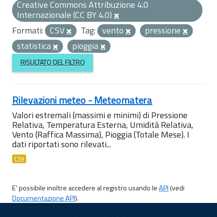
Creative Commons Attribuzione 4.0
Internazionale (CC BY 4.0)
Formati:
CSV
Tag:
vento
pressione
statistica
pioggia
RISULTATO DEL FILTRO
Rilevazioni meteo - Meteomatera
Valori estremali (massimi e minimi) di Pressione
Relativa, Temperatura Esterna, Umidità Relativa,
Vento (Raffica Massima), Pioggia (Totale Mese). I
dati riportati sono rilevati...
CSV
E' possibile inoltre accedere al registro usando le
API
(vedi
Documentazione API
).