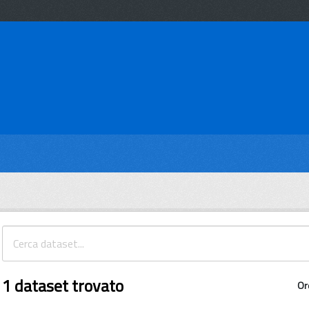
1 dataset trovato
Or