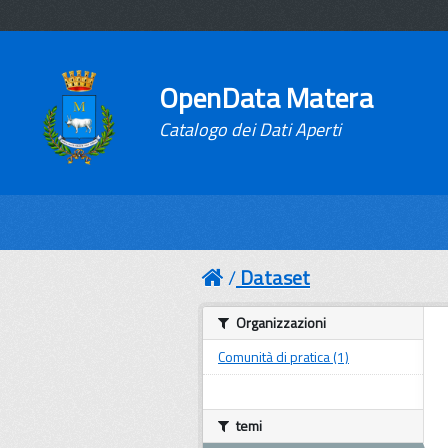
OpenData Matera
Catalogo dei Dati Aperti
Dataset
Organizzazioni
Comunità di pratica (1)
temi