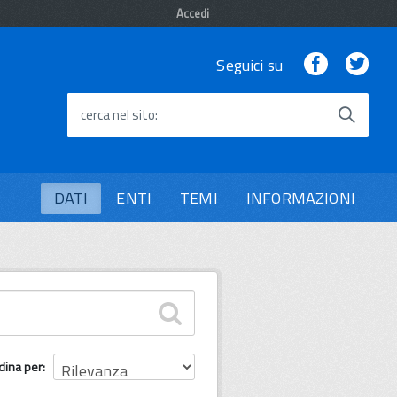
Accedi
Facebook
Twi
Seguici su
cerca nel sito
DATI
ENTI
TEMI
INFORMAZIONI
dina per