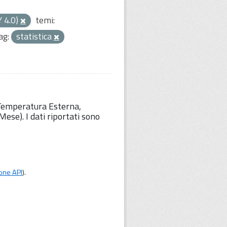
Y 4.0)
temi:
ag:
statistica
 Temperatura Esterna,
ese). I dati riportati sono
one API
).