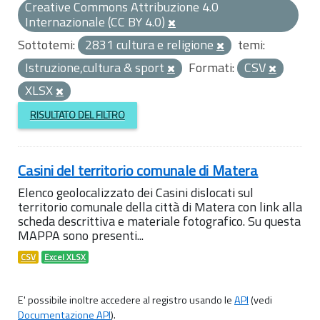
Creative Commons Attribuzione 4.0
Internazionale (CC BY 4.0)
Sottotemi:
2831 cultura e religione
temi:
Istruzione,cultura & sport
Formati:
CSV
XLSX
RISULTATO DEL FILTRO
Casini del territorio comunale di Matera
Elenco geolocalizzato dei Casini dislocati sul
territorio comunale della città di Matera con link alla
scheda descrittiva e materiale fotografico. Su questa
MAPPA sono presenti...
CSV
Excel XLSX
E' possibile inoltre accedere al registro usando le
API
(vedi
Documentazione API
).