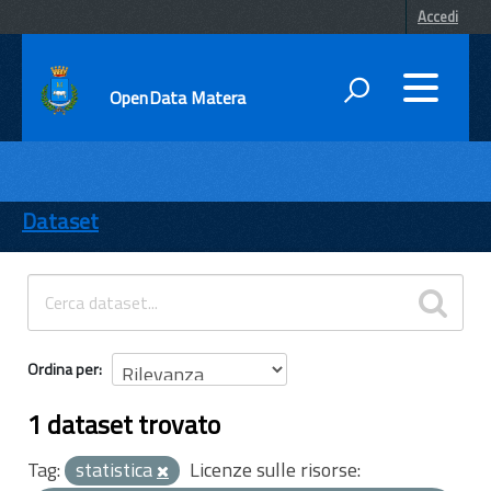
Accedi
OpenData Matera
DATI
ENTI
Dataset
TEMI
INFORMAZIONI
Ordina per
1 dataset trovato
Tag:
statistica
Licenze sulle risorse: