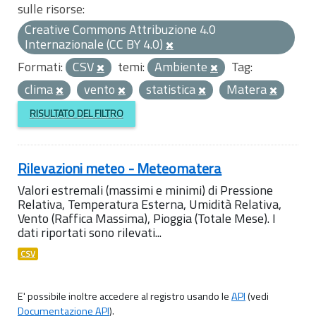
sulle risorse:
Creative Commons Attribuzione 4.0
Internazionale (CC BY 4.0)
Formati:
CSV
temi:
Ambiente
Tag:
clima
vento
statistica
Matera
RISULTATO DEL FILTRO
Rilevazioni meteo - Meteomatera
Valori estremali (massimi e minimi) di Pressione
Relativa, Temperatura Esterna, Umidità Relativa,
Vento (Raffica Massima), Pioggia (Totale Mese). I
dati riportati sono rilevati...
CSV
E' possibile inoltre accedere al registro usando le
API
(vedi
Documentazione API
).