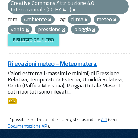
Creative Commons Attribuzione 4.0
Internazionale (CC BY 4.0)
temi:
Ambiente
Tag:
clima
meteo
vento
pressione
pioggia
RISULTATO DEL FILTRO
Rilevazioni meteo - Meteomatera
Valori estremali (massimi e minimi) di Pressione
Relativa, Temperatura Esterna, Umidità Relativa,
Vento (Raffica Massima), Pioggia (Totale Mese). I
dati riportati sono rilevati...
CSV
E' possibile inoltre accedere al registro usando le
API
(vedi
Documentazione API
).