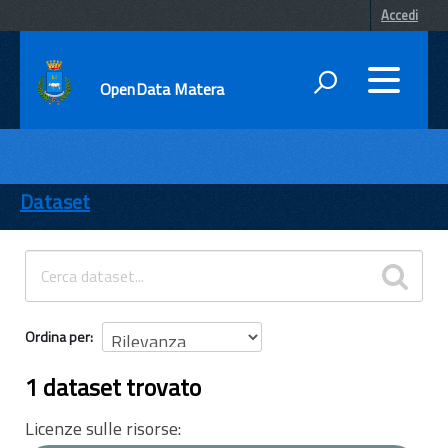
Accedi
OpenData Matera
DATI
ENTI
Dataset
TEMI
INFORMAZIONI
Ordina per
1 dataset trovato
Licenze sulle risorse: