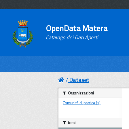
OpenData Matera
Catalogo dei Dati Aperti
Dataset
Organizzazioni
Comunità di pratica (1)
temi