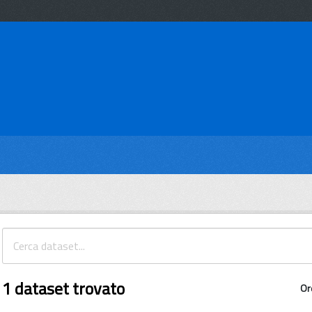
1 dataset trovato
Or