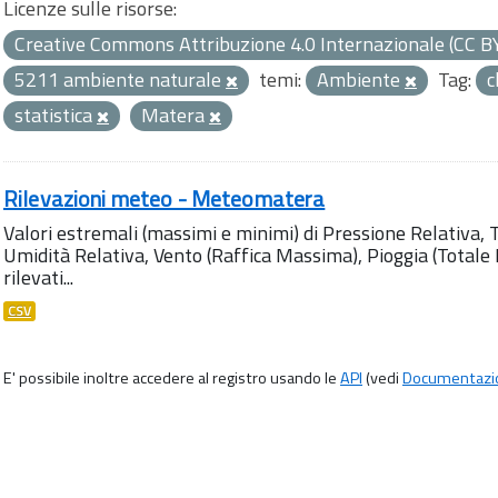
Licenze sulle risorse:
Creative Commons Attribuzione 4.0 Internazionale (CC B
5211 ambiente naturale
temi:
Ambiente
Tag:
c
statistica
Matera
Rilevazioni meteo - Meteomatera
Valori estremali (massimi e minimi) di Pressione Relativa,
Umidità Relativa, Vento (Raffica Massima), Pioggia (Totale M
rilevati...
CSV
E' possibile inoltre accedere al registro usando le
API
(vedi
Documentazi