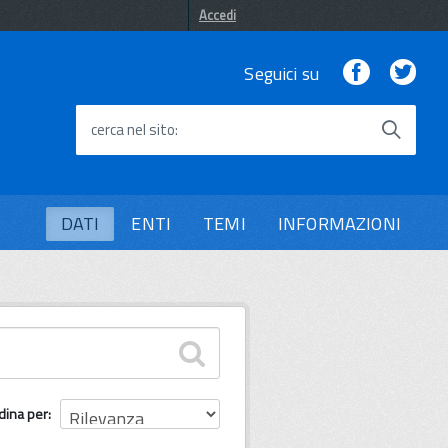
Accedi
Facebook
Twi
Seguici su
cerca nel sito
DATI
ENTI
TEMI
INFORMAZIONI
dina per