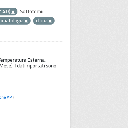
Y 4.0)
Sottotemi:
limatologia
clima
 Temperatura Esterna,
ese). I dati riportati sono
one API
).