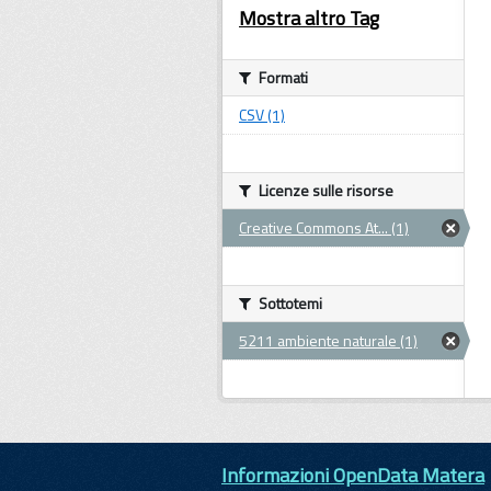
Mostra altro Tag
Formati
CSV (1)
Licenze sulle risorse
Creative Commons At... (1)
Sottotemi
5211 ambiente naturale (1)
Informazioni OpenData Matera