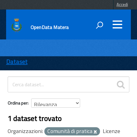
Accedi
OpenData Matera
DATI
ENTI
Dataset
TEMI
INFORMAZIONI
Ordina per
1 dataset trovato
Organizzazioni:
Comunità di pratica
Licenze