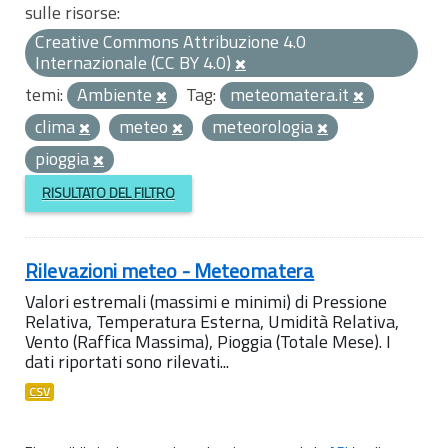
sulle risorse:
Creative Commons Attribuzione 4.0
Internazionale (CC BY 4.0)
temi:
Ambiente
Tag:
meteomatera.it
clima
meteo
meteorologia
pioggia
RISULTATO DEL FILTRO
Rilevazioni meteo - Meteomatera
Valori estremali (massimi e minimi) di Pressione
Relativa, Temperatura Esterna, Umidità Relativa,
Vento (Raffica Massima), Pioggia (Totale Mese). I
dati riportati sono rilevati...
CSV