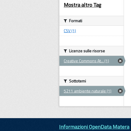
Mostra altro Tag
Formati
CSV (1)
Licenze sulle risorse
Creative Commons At... (1)
Sottotemi
5211 ambiente naturale (1)
Informazioni OpenData Matera