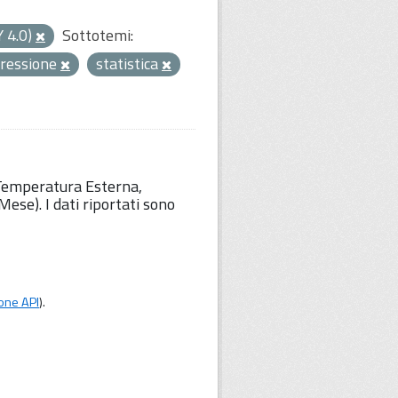
Y 4.0)
Sottotemi:
ressione
statistica
 Temperatura Esterna,
ese). I dati riportati sono
one API
).