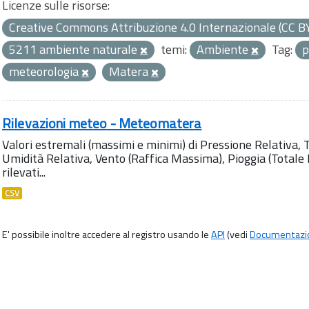
Licenze sulle risorse:
Creative Commons Attribuzione 4.0 Internazionale (CC B
5211 ambiente naturale
temi:
Ambiente
Tag:
p
meteorologia
Matera
Rilevazioni meteo - Meteomatera
Valori estremali (massimi e minimi) di Pressione Relativa,
Umidità Relativa, Vento (Raffica Massima), Pioggia (Totale M
rilevati...
CSV
E' possibile inoltre accedere al registro usando le
API
(vedi
Documentazi