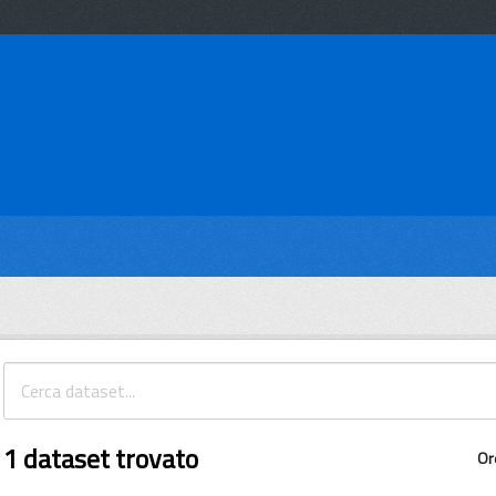
1 dataset trovato
Or