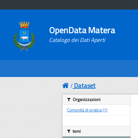
OpenData Matera
Catalogo dei Dati Aperti
Dataset
Organizzazioni
Comunità di pratica (1)
temi