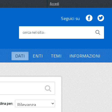
Accedi
Facebook
Twi
Seguici su
cerca nel sito
DATI
ENTI
TEMI
INFORMAZIONI
dina per