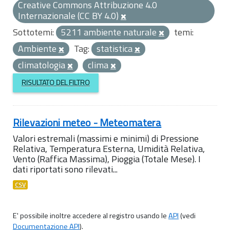
Creative Commons Attribuzione 4.0
Internazionale (CC BY 4.0)
Sottotemi:
5211 ambiente naturale
temi:
Ambiente
Tag:
statistica
climatologia
clima
RISULTATO DEL FILTRO
Rilevazioni meteo - Meteomatera
Valori estremali (massimi e minimi) di Pressione
Relativa, Temperatura Esterna, Umidità Relativa,
Vento (Raffica Massima), Pioggia (Totale Mese). I
dati riportati sono rilevati...
CSV
E' possibile inoltre accedere al registro usando le
API
(vedi
Documentazione API
).