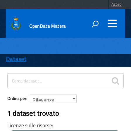
Accedi
OpenData Matera
DATI
ENTI
Dataset
TEMI
INFORMAZIONI
Ordina per
1 dataset trovato
Licenze sulle risorse: