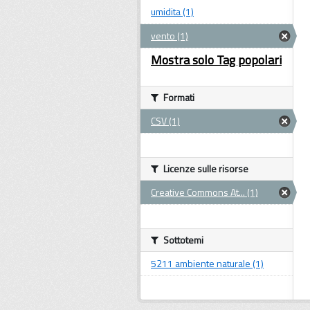
umidita (1)
vento (1)
Mostra solo Tag popolari
Formati
CSV (1)
Licenze sulle risorse
Creative Commons At... (1)
Sottotemi
5211 ambiente naturale (1)