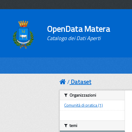
OpenData Matera
Catalogo dei Dati Aperti
Dataset
Organizzazioni
Comunità di pratica (1)
temi