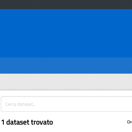
1 dataset trovato
Or