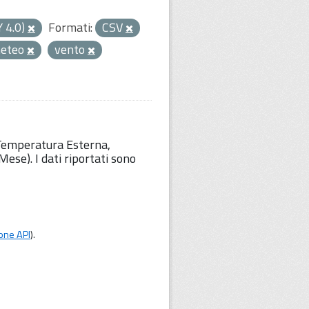
Y 4.0)
Formati:
CSV
eteo
vento
 Temperatura Esterna,
ese). I dati riportati sono
one API
).