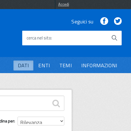
Accedi
Facebook
Twi
Seguici su
cerca nel sito
DATI
ENTI
TEMI
INFORMAZIONI
dina per