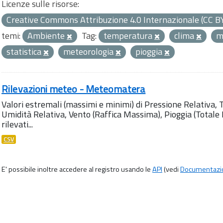
Licenze sulle risorse:
Creative Commons Attribuzione 4.0 Internazionale (CC B
temi:
Ambiente
Tag:
temperatura
clima
m
statistica
meteorologia
pioggia
Rilevazioni meteo - Meteomatera
Valori estremali (massimi e minimi) di Pressione Relativa,
Umidità Relativa, Vento (Raffica Massima), Pioggia (Totale M
rilevati...
CSV
E' possibile inoltre accedere al registro usando le
API
(vedi
Documentazi