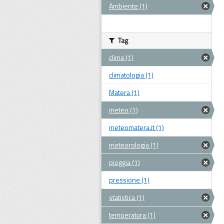
Ambiente (1)
Tag
clima (1)
climatologia (1)
Matera (1)
meteo (1)
meteomatera.it (1)
meteorologia (1)
pioggia (1)
pressione (1)
statistica (1)
temperatura (1)