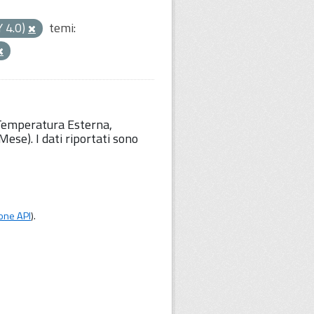
Y 4.0)
temi:
 Temperatura Esterna,
ese). I dati riportati sono
one API
).