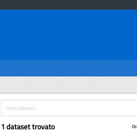
1 dataset trovato
Or