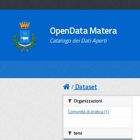
OpenData Matera
Catalogo dei Dati Aperti
Dataset
Organizzazioni
Comunità di pratica (1)
temi