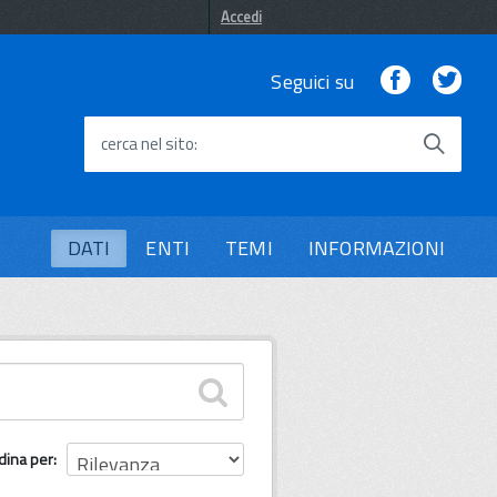
Accedi
Facebook
Twi
Seguici su
cerca nel sito
DATI
ENTI
TEMI
INFORMAZIONI
dina per