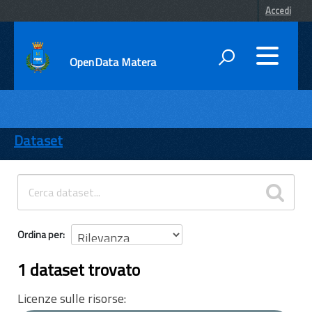
Accedi
OpenData Matera
DATI
ENTI
Dataset
TEMI
INFORMAZIONI
Ordina per
1 dataset trovato
Licenze sulle risorse: