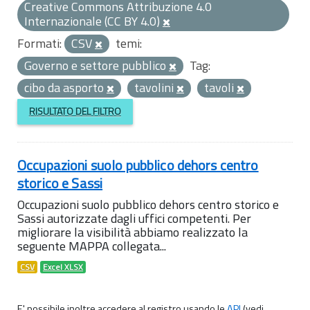
Creative Commons Attribuzione 4.0
Internazionale (CC BY 4.0)
Formati:
CSV
temi:
Governo e settore pubblico
Tag:
cibo da asporto
tavolini
tavoli
RISULTATO DEL FILTRO
Occupazioni suolo pubblico dehors centro
storico e Sassi
Occupazioni suolo pubblico dehors centro storico e
Sassi autorizzate dagli uffici competenti. Per
migliorare la visibilità abbiamo realizzato la
seguente MAPPA collegata...
CSV
Excel XLSX
E' possibile inoltre accedere al registro usando le
API
(vedi