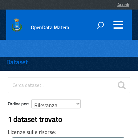
Accedi
OpenData Matera
DATI
ENTI
Dataset
TEMI
INFORMAZIONI
Ordina per
1 dataset trovato
Licenze sulle risorse: