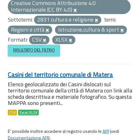
Creative Commons Attribuzione 4.0
Internazionale (CC BY 4.0)
Sottotemi:
2831 cultura e religione
temi:
Regioni e città
Istruzione,cultura & sport
Formati:
CSV
XLSX
RISULTATO DEL FILTRO
Casini del territorio comunale di Matera
Elenco geolocalizzato dei Casini dislocati sul
territorio comunale della città di Matera con link alla
scheda descrittiva e materiale fotografico. Su questa
MAPPA sono presenti...
CSV
Excel XLSX
E' possibile inoltre accedere al registro usando le
API
(vedi
Documentazione API
).