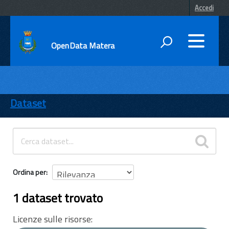
Accedi
OpenData Matera
DATI
ENTI
Dataset
TEMI
INFORMAZIONI
Ordina per
1 dataset trovato
Licenze sulle risorse: