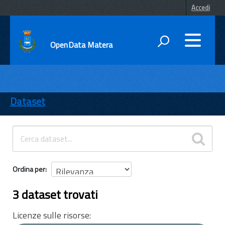
Accedi
OpenData Matera
DATI
ENTI
Dataset
TEMI
INFORMAZIONI
Ordina per
3 dataset trovati
Licenze sulle risorse: