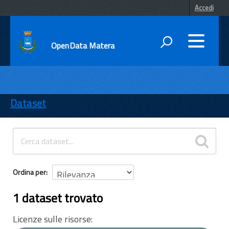
Accedi
OpenData Matera
DATI
ENTI
Dataset
TEMI
INFORMAZIONI
Ordina per
1 dataset trovato
Licenze sulle risorse: