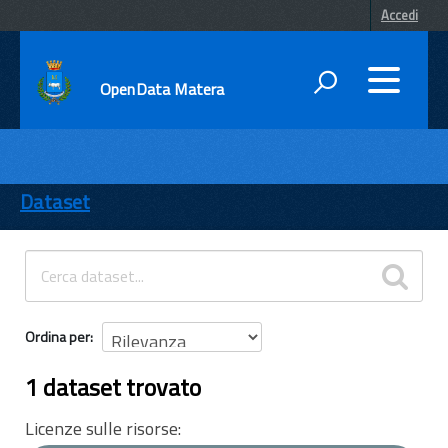
Accedi
OpenData Matera
DATI
ENTI
Dataset
TEMI
INFORMAZIONI
Ordina per
1 dataset trovato
Licenze sulle risorse: