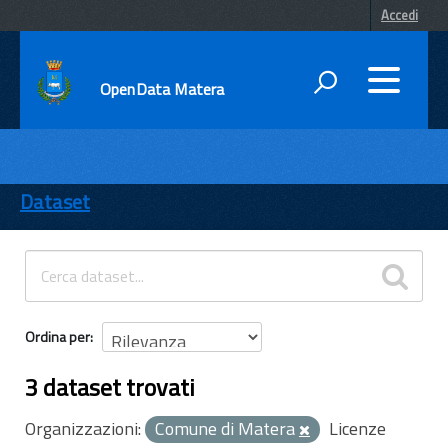
Accedi
OpenData Matera
DATI
ENTI
Dataset
TEMI
INFORMAZIONI
Ordina per
3 dataset trovati
Organizzazioni:
Comune di Matera
Licenze