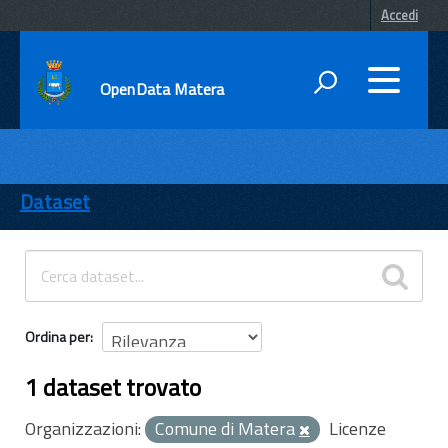
Accedi
OpenData Matera
DATI
ENTI
Dataset
TEMI
INFORMAZIONI
Ordina per
1 dataset trovato
Organizzazioni:
Comune di Matera
Licenze