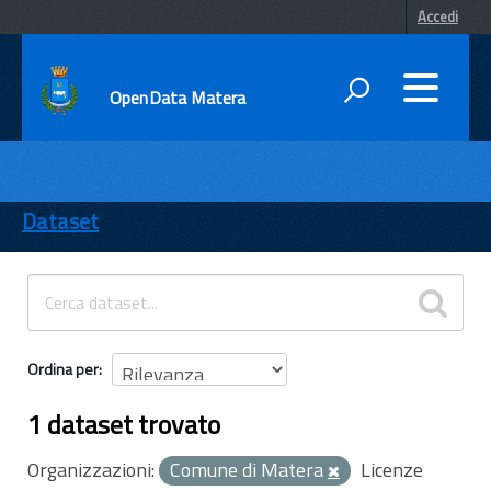
Accedi
OpenData Matera
DATI
ENTI
Dataset
TEMI
INFORMAZIONI
Ordina per
1 dataset trovato
Organizzazioni:
Comune di Matera
Licenze