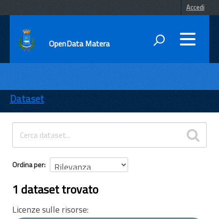
Accedi
OpenData Matera
DATI
ENTI
Dataset
TEMI
INFORMAZIONI
Ordina per
1 dataset trovato
Licenze sulle risorse: