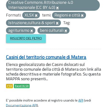
Creative Commons Attribuzione 4.0
Internazionale (CC BY 4.0)
Formati:
XLSX
temi:
Regioni e città
Istruzione,cultura & sport
Tag:
agriturismo
beni culturali
RISULTATO DEL FILTRO
Casini del territorio comunale di Matera
Elenco geolocalizzato dei Casini dislocati sul
territorio comunale della città di Matera con link alla
scheda descrittiva e materiale fotografico. Su questa
MAPPA sono presenti...
CSV
Excel XLSX
E' possibile inoltre accedere al registro usando le
API
(vedi
Documentazione API
).