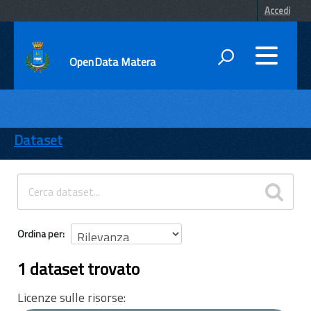
Accedi
OpenData Matera
DATI
ENTI
Dataset
TEMI
INFORMAZIONI
Ordina per
1 dataset trovato
Licenze sulle risorse: